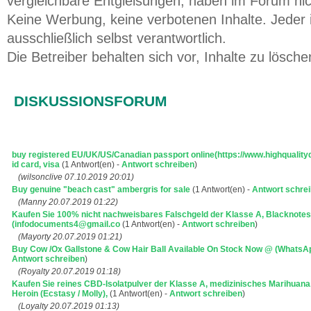
vergleichbare Entgleisungen, haben im Forum ni
Keine Werbung, keine verbotenen Inhalte. Jeder i
ausschließlich selbst verantwortlich.
Die Betreiber behalten sich vor, Inhalte zu lösche
DISKUSSIONSFORUM
buy registered EU/UK/US/Canadian passport online(https://www.highqualit
id card, visa
(1 Antwort(en) -
Antwort schreiben
)
(wilsonclive 07.10.2019 20:01)
Buy genuine "beach cast" ambergris for sale
(1 Antwort(en) -
Antwort schre
(Manny 20.07.2019 01:22)
Kaufen Sie 100% nicht nachweisbares Falschgeld der Klasse A, Blacknot
(infodocuments4@gmail.co
(1 Antwort(en) -
Antwort schreiben
)
(Mayorty 20.07.2019 01:21)
Buy Cow /Ox Gallstone & Cow Hair Ball Available On Stock Now @ (Whats
Antwort schreiben
)
(Royalty 20.07.2019 01:18)
Kaufen Sie reines CBD-Isolatpulver der Klasse A, medizinisches Marihuan
Heroin (Ecstasy / Molly),
(1 Antwort(en) -
Antwort schreiben
)
(Loyalty 20.07.2019 01:13)