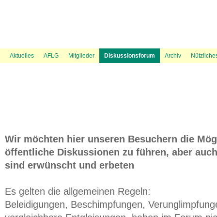
News Ticker
Über uns
UVP Unterlagen
Politik
Flugspuren
Flugbeschränkungsgebiet Wien
Presse
Information
Flugwetter
UVP Verfahren
Amtshaftungsklage
Recht
Gästebuch
Austrowetter
Laufende rechtliche Aktivitäten
UVE Flugrouten
Mediation
Fluglärmmessung des DFLD
Bevölkerungsdichte 
Aktuelles
AFLG
Mitglieder
Diskussionsforum
Archiv
Nützliche
Wir möchten hier unseren Besuchern die Mögl
öffentliche Diskussionen zu führen, aber auch
sind erwünscht und erbeten
Es gelten die allgemeinen Regeln:
Beleidigungen, Beschimpfungen, Verunglimpfung