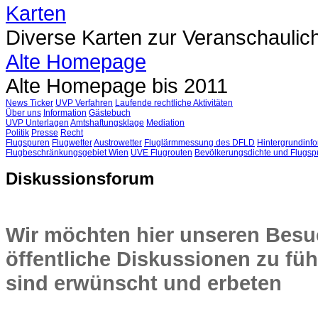
Karten
Diverse Karten zur Veranschaulic
Alte Homepage
Alte Homepage bis 2011
News Ticker
UVP Verfahren
Laufende rechtliche Aktivitäten
Über uns
Information
Gästebuch
UVP Unterlagen
Amtshaftungsklage
Mediation
Politik
Presse
Recht
Flugspuren
Flugwetter
Austrowetter
Fluglärmmessung des DFLD
Hintergrundinfo
Flugbeschränkungsgebiet Wien
UVE Flugrouten
Bevölkerungsdichte und Flugsp
Diskussionsforum
Wir möchten hier unseren Besuc
öffentliche Diskussionen zu füh
sind erwünscht und erbeten