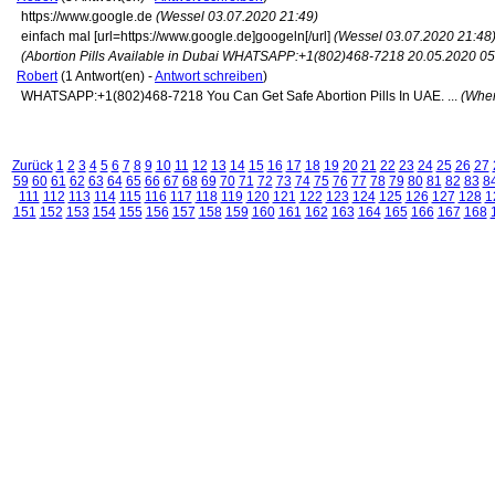
https://www.google.de
(Wessel 03.07.2020 21:49)
einfach mal [url=https://www.google.de]googeln[/url]
(Wessel 03.07.2020 21:48
(Abortion Pills Available in Dubai WHATSAPP:+1(802)468-7218 20.05.2020 05
Robert
(1 Antwort(en) -
Antwort schreiben
)
WHATSAPP:+1(802)468-7218 You Can Get Safe Abortion Pills In UAE. ...
(Wher
Zurück
1
2
3
4
5
6
7
8
9
10
11
12
13
14
15
16
17
18
19
20
21
22
23
24
25
26
27
59
60
61
62
63
64
65
66
67
68
69
70
71
72
73
74
75
76
77
78
79
80
81
82
83
8
111
112
113
114
115
116
117
118
119
120
121
122
123
124
125
126
127
128
1
151
152
153
154
155
156
157
158
159
160
161
162
163
164
165
166
167
168