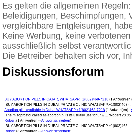
Es gelten die allgemeinen Regeln:
Beleidigungen, Beschimpfungen, 
vergleichbare Entgleisungen, hab
Keine Werbung, keine verbotenen In
ausschließlich selbst verantwortlic
Die Betreiber behalten sich vor, In
Diskussionsforum
BUY ABORTION PILLS IN QATAR, WHATSAPP:+1(802)468-7218
(1 Antwort(en)
BUY ABORTION PILLS IN DUBAI, PRIVATE CLINIC WHATSAPP:+1(802)468- ..
Abortion pills available in Dubai WHATSAPP:+1(802)468-7218
(1 Antwort(en) -
The misoprostol called as abortion pills its usually use for unw ...
(Robert 20.05
Robert
(1 Antwort(en) -
Antwort schreiben
)
BUY ABORTION PILLS IN DUBAI, PRIVATE CLINIC WHATSAPP:+1(802)468- ..
Robert
(3 Antwort(en) -
Antwort schreiben
)