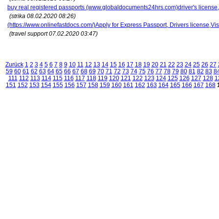
buy real registered passports (www.globaldocuments24hrs.com)driver's license, 
(strika 08.02.2020 08:26)
(https://www.onlinefastdocs.com/)Apply for Express Passport, Drivers license,
(travel support 07.02.2020 03:47)
Zurück
1
2
3
4
5
6
7
8
9
10
11
12
13
14
15
16
17
18
19
20
21
22
23
24
25
26
27
59
60
61
62
63
64
65
66
67
68
69
70
71
72
73
74
75
76
77
78
79
80
81
82
83
8
111
112
113
114
115
116
117
118
119
120
121
122
123
124
125
126
127
128
1
151
152
153
154
155
156
157
158
159
160
161
162
163
164
165
166
167
168