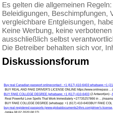
Es gelten die allgemeinen Regeln:
Beleidigungen, Beschimpfungen, 
vergleichbare Entgleisungen, hab
Keine Werbung, keine verbotenen In
ausschließlich selbst verantwortlic
Die Betreiber behalten sich vor, In
Diskussionsforum
Buy real Canadian passport onlinecontact : +1 (617) 410-6403 whatsapp +1 (2
BUY REAL AND FAKE DRIVER'S LICENSE ONLINE https://www.onlinepass ...
BUY FAKE COLLEGE DEGREE (whatsapp: +1 (617) 410-6403
(2 Antwort(en) -
Real Powerful Love Spells That Work Immediately +27735257866 in ...
(maama
BUY FAKE COLLEGE DEGREE (whatsapp: +1 (617) 410-6403BUY FAKE COL .
buy real registered passports (www.globaldocuments24hrs.com)driver's license, 
(strika 08.02.2020 08:27)