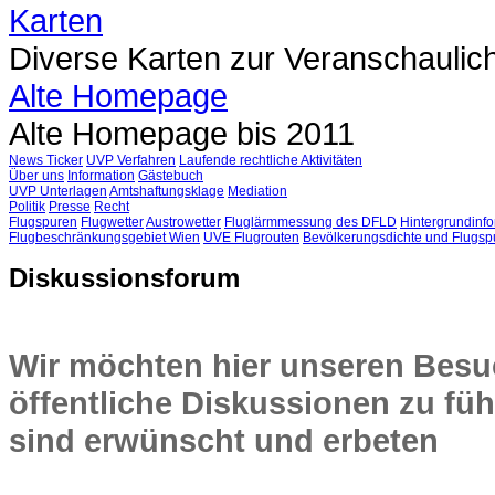
Karten
Diverse Karten zur Veranschaulic
Alte Homepage
Alte Homepage bis 2011
News Ticker
UVP Verfahren
Laufende rechtliche Aktivitäten
Über uns
Information
Gästebuch
UVP Unterlagen
Amtshaftungsklage
Mediation
Politik
Presse
Recht
Flugspuren
Flugwetter
Austrowetter
Fluglärmmessung des DFLD
Hintergrundinfo
Flugbeschränkungsgebiet Wien
UVE Flugrouten
Bevölkerungsdichte und Flugsp
Diskussionsforum
Wir möchten hier unseren Besuc
öffentliche Diskussionen zu füh
sind erwünscht und erbeten