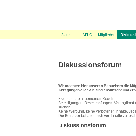
News Ticker
Über uns
UVP Unterlagen
Politik
Flugspuren
Flugbeschränkungsgebiet Wien
Presse
Information
Flugwetter
UVP Verfahren
Amtshaftungsklage
Recht
Gästebuch
Austrowetter
Laufende
UVE Fl
Aktuelles
AFLG
Mitglieder
Diskuss
Diskussionsforum
Wir möchten hier unseren Besuchern die Mögl
Anregungen aller Art sind erwünscht und er
Es gelten die allgemeinen Regeln:
Beleidigungen, Beschimpfungen, Verunglimpfu
suchen.
Keine Werbung, keine verbotenen Inhalte. Jeder 
Die Betreiber behalten sich vor, Inhalte zu lösc
Diskussionsforum