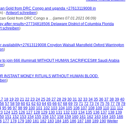
can Gold from DRC Congo and uganda +27613119008 in
n) -
Antwort schreiben
)
an Gold from DRC Congo a ...
(james 07.01.2021 06:09)
after results+27734818506 Delaware District of Columbia Florida
t schreiben
)
er availability+27613119008 Croydon Walsall Mansfield Oxford Warrington
ben
)
ow to join 666 illuminati WITHOUT HUMAN SACRIFICES## Saudi Arabia
en
)
FOR INSTANT MONEY RITUALS WITHOUT HUMAN BLOOD.
iben
)
17
18
19
20
21
22
23
24
25
26
27
28
29
30
31
32
33
34
35
36
37
38
39
40
56
57
58
59
60
61
62
63
64
65
66
67
68
69
70
71
72
73
74
75
76
77
78
79
4
95
96
97
98
99
100
101
102
103
104
105
106
107
108
109
110
111
112
23
124
125
126
127
128
129
130
131
132
133
134
135
136
137
138
139
50
151
152
153
154
155
156
157
158
159
160
161
162
163
164
165
166
6
177
178
179
180
181
182
183
184
185
186
187
188
189
190
Weiter