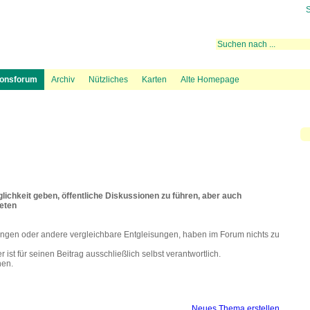
S
 rechtliche Aktivitäten
ugrouten
Mediation
Fluglärmmessung des DFLD
Bevölkerungsdichte und Flugspuren
Hintergrundinformation
Lärmteppiche Starts
Beschwerde über Fl
38 BIs
ionsforum
Archiv
Nützliches
Karten
Alte Homepage
ichkeit geben, öffentliche Diskussionen zu führen, aber auch
beten
ngen oder andere vergleichbare Entgleisungen, haben im Forum nichts zu
ist für seinen Beitrag ausschließlich selbst verantwortlich.
hen.
Neues Thema erstellen