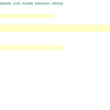
tartseite
|
Links
|
Kontakt
|
Impressum
|
Sitemap
uglaerm
 gegen Mediation