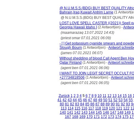
@ N.U.M.S.S.(BDG) BUY BEST QUALITY Afri
Bahrain,Iraq,Kuwait,Antrim Larne
(1 Antwort(e
@ N.U.M.S.S.(BDG) BUY BEST QUALITY Afric
LOST LOVE SPELL CASTER ((2021)) Spell pay 
Georgia Hawaii Idaho I
(2 Antwort(en) -
Antwor
(maamarazaq 13.07.2022 14:43)
(priest omar 07.01.2021 06:09)
- [ ] Get potassium cyanide smears and powd
Slough Bourn
(1 Antwort(en) -
Antwort schrei
(james 07.01.2021 06:07)
Without shedding of blood.Call Agent Ben H
Qatar Finland
(1 Antwort(en) -
Antwort schreib
(agent ben 07.01.2021 06:06)
I WANT TO JOIN LEGIT SECRET OCCULT 
+27734818506
(1 Antwort(en) -
Antwort schre
(agent ben 07.01.2021 06:05)
Zurück
1
2
3
4
5
6
7
8
9
10
11
12
13
14
15
16
41
42
43
44
45
46
47
48
49
50
51
52
53
54
55
80
81
82
83
84
85
86
87
88
89
90
91
92
93
9
113
114
115
116
117
118
119
120
121
122
1
140
141
142
143
144
145
146
147
148
149
1
167
168
169
170
171
172
173
174
175
17