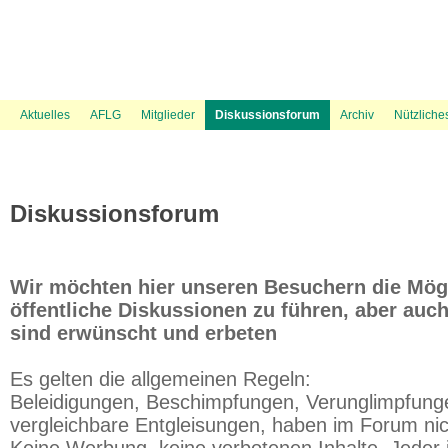
News Ticker
Über uns
UVP Unterlagen
Politik
Flugspuren
Flugbeschränkungsgebiet Wien
Presse
Information
Flugwetter
UVP Verfahren
Amtshaftungsklage
Recht
Gästebuch
Austrowetter
Laufende rechtliche Aktivitäten
UVE Flugrouten
Mediation
Fluglärmmessung des DFLD
Bevölkerungsdichte 
Aktuelles
AFLG
Mitglieder
Diskussionsforum
Archiv
Nützliche
Diskussionsforum
Wir möchten hier unseren Besuchern die Mögl
öffentliche Diskussionen zu führen, aber auch
sind erwünscht und erbeten
Es gelten die allgemeinen Regeln:
Beleidigungen, Beschimpfungen, Verunglimpfung
vergleichbare Entgleisungen, haben im Forum ni