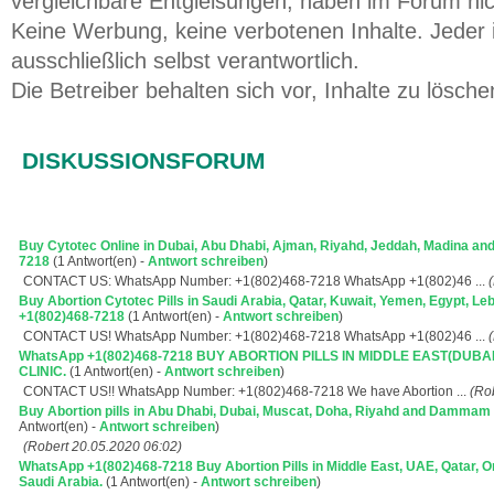
vergleichbare Entgleisungen, haben im Forum ni
Keine Werbung, keine verbotenen Inhalte. Jeder i
ausschließlich selbst verantwortlich.
Die Betreiber behalten sich vor, Inhalte zu lösche
DISKUSSIONSFORUM
Buy Cytotec Online in Dubai, Abu Dhabi, Ajman, Riyahd, Jeddah, Madina
7218
(1 Antwort(en) -
Antwort schreiben
)
CONTACT US: WhatsApp Number: +1(802)468-7218 WhatsApp +1(802)46 ...
Buy Abortion Cytotec Pills in Saudi Arabia, Qatar, Kuwait, Yemen, Egypt, 
+1(802)468-7218
(1 Antwort(en) -
Antwort schreiben
)
CONTACT US! WhatsApp Number: +1(802)468-7218 WhatsApp +1(802)46 ...
WhatsApp +1(802)468-7218 BUY ABORTION PILLS IN MIDDLE EAST(DUBAI
CLINIC.
(1 Antwort(en) -
Antwort schreiben
)
CONTACT US!! WhatsApp Number: +1(802)468-7218 We have Abortion ...
(Ro
Buy Abortion pills in Abu Dhabi, Dubai, Muscat, Doha, Riyahd and Damma
Antwort(en) -
Antwort schreiben
)
(Robert 20.05.2020 06:02)
WhatsApp +1(802)468-7218 Buy Abortion Pills in Middle East, UAE, Qatar, O
Saudi Arabia.
(1 Antwort(en) -
Antwort schreiben
)