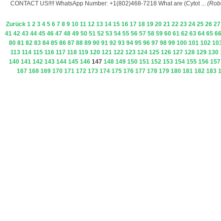
CONTACT US!!!! WhatsApp Number: +1(802)468-7218 What are (Cytot ...
(Rob
Zurück
1
2
3
4
5
6
7
8
9
10
11
12
13
14
15
16
17
18
19
20
21
22
23
24
25
26
27
41
42
43
44
45
46
47
48
49
50
51
52
53
54
55
56
57
58
59
60
61
62
63
64
65
6
80
81
82
83
84
85
86
87
88
89
90
91
92
93
94
95
96
97
98
99
100
101
102
10
113
114
115
116
117
118
119
120
121
122
123
124
125
126
127
128
129
130
140
141
142
143
144
145
146
147
148
149
150
151
152
153
154
155
156
157
167
168
169
170
171
172
173
174
175
176
177
178
179
180
181
182
183