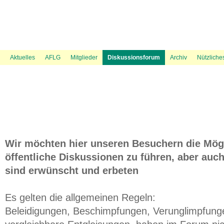
News Ticker
Über uns
UVP Unterlagen
Politik
Flugspuren
Flugbeschränkungsgebiet Wien
Presse
Information
Flugwetter
UVP Verfahren
Amtshaftungsklage
Recht
Gästebuch
Austrowetter
Laufende rechtliche Aktivitäten
UVE Flugrouten
Mediation
Fluglärmmessung des DFLD
Bevölkerungsdichte 
Aktuelles
AFLG
Mitglieder
Diskussionsforum
Archiv
Nützliche
Wir möchten hier unseren Besuchern die Mögl
öffentliche Diskussionen zu führen, aber auch
sind erwünscht und erbeten
Es gelten die allgemeinen Regeln:
Beleidigungen, Beschimpfungen, Verunglimpfung