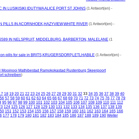
C IN LUSIKISIKI IDUTYWA ALICE PORT ST JOHNS
(1 Antwort(en) -
N PILLS IN ACORNHOEK,HAZYVIEW,WHITE RIVER
(1 Antwort(en) -
96589 IN NELSPRUIT, MIDDELBURG, BARBERTON, MALELANE
(1
rtion pills for sale in BRITS,KRUGERSDORP,LETLHABILE
(1 Antwort(en) -
Mooinooi Mathibestad Ramokokastad Rustenburg Skeerpoort
rt schreiben
)
17
18
19
20
21
22
23
24
25
26
27
28
29
30
31
32
33
34
35
36
37
38
39
40
56
57
58
59
60
61
62
63
64
65
66
67
68
69
70
71
72
73
74
75
76
77
78
79
4
95
96
97
98
99
100
101
102
103
104
105
106
107
108
109
110
111
112
23
124
125
126
127
128
129
130
131
132
133
134
135
136
137
138
139
50
151
152
153
154
155
156
157
158
159
160
161
162
163
164
165
166
6
177
178
179
180
181
182
183
184
185
186
187
188
189
190
Weiter