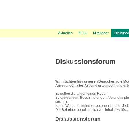
News Ticker
Über uns
UVP Unterlagen
Politik
Flugspuren
Flugbeschränkungsgebiet Wien
Presse
Information
Flugwetter
UVP Verfahren
Amtshaftungsklage
Recht
Gästebuch
Austrowetter
Laufende
UVE Fl
Aktuelles
AFLG
Mitglieder
Diskuss
Diskussionsforum
Wir möchten hier unseren Besuchern die Mögl
Anregungen aller Art sind erwünscht und er
Es gelten die allgemeinen Regeln:
Beleidigungen, Beschimpfungen, Verunglimpfu
suchen.
Keine Werbung, keine verbotenen Inhalte. Jeder 
Die Betreiber behalten sich vor, Inhalte zu lösc
Diskussionsforum