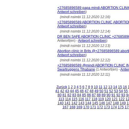
+27685896589 papa mindi ABORTION CLINI
Antwort schreiben
)
(mindi nsimbi 11.12.2020 12:16)
+27685896589 ABORTION CLINIC,ABORTIO
Antwort schreiben
)
(mindi nsimbi 11.12.2020 12:14)
DR BEN SAFE ABORTION CLINIC +276858
Antwort(en) -
Antwort schreiben
)
(mindi nsimbi 11.12.2020 12:13)
Abortion clinic in Brits @+27685896589 abo
Antwort schreiben
)
(mindi nsimbi 11.12.2020 12:12)
+27685896589 @mindi ABORTION CLINIC IN 
Swartruggens Tlhabane
(1 Antwort(en) -
Antwo
(mindi nsimbi 11.12.2020 12:11)
Zurück
1
2
3
4
5
6
7
8
9
10
11
12
13
14
15
16
41
42
43
44
45
46
47
48
49
50
51
52
53
54
55
80
81
82
83
84
85
86
87
88
89
90
91
92
93
9
113
114
115
116
117
118
119
120
121
122
1
140
141
142
143
144
145
146
147
148
149
1
167
168
169
170
171
172
173
174
175
17