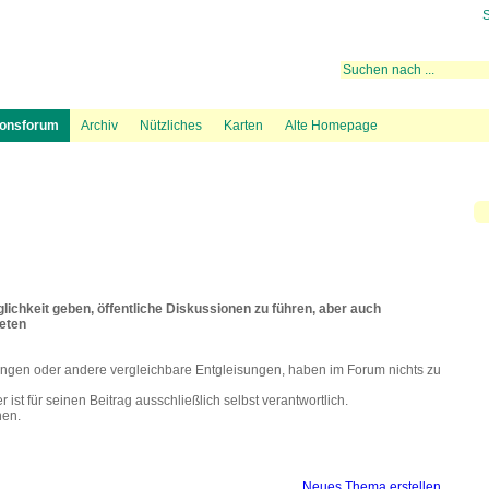
S
 rechtliche Aktivitäten
ugrouten
Mediation
Fluglärmmessung des DFLD
Bevölkerungsdichte und Flugspuren
Hintergrundinformation
Lärmteppiche Starts
Beschwerde über Fl
38 BIs
ionsforum
Archiv
Nützliches
Karten
Alte Homepage
ichkeit geben, öffentliche Diskussionen zu führen, aber auch
beten
ngen oder andere vergleichbare Entgleisungen, haben im Forum nichts zu
ist für seinen Beitrag ausschließlich selbst verantwortlich.
hen.
Neues Thema erstellen