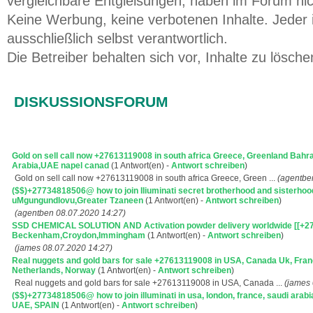
vergleichbare Entgleisungen, haben im Forum ni
Keine Werbung, keine verbotenen Inhalte. Jeder i
ausschließlich selbst verantwortlich.
Die Betreiber behalten sich vor, Inhalte zu lösche
DISKUSSIONSFORUM
Gold on sell call now +27613119008 in south africa Greece, Greenland Bahr
Arabia,UAE napel canad
(1 Antwort(en) -
Antwort schreiben
)
Gold on sell call now +27613119008 in south africa Greece, Green ...
(agentbe
($$)+27734818506@ how to join Iliuminati secret brotherhood and sisterhood
uMgungundlovu,Greater Tzaneen
(1 Antwort(en) -
Antwort schreiben
)
(agentben 08.07.2020 14:27)
SSD CHEMICAL SOLUTION AND Activation powder delivery worldwide [[+27
Beckenham,Croydon,Immingham
(1 Antwort(en) -
Antwort schreiben
)
(james 08.07.2020 14:27)
Real nuggets and gold bars for sale +27613119008 in USA, Canada Uk, Fran
Netherlands, Norway
(1 Antwort(en) -
Antwort schreiben
)
Real nuggets and gold bars for sale +27613119008 in USA, Canada ...
(james 
($$)+27734818506@ how to join illuminati in usa, london, france, saudi arabia,
UAE, SPAIN
(1 Antwort(en) -
Antwort schreiben
)