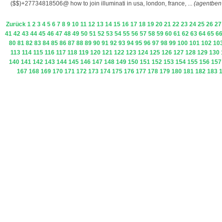
($$)+27734818506@ how to join illuminati in usa, london, france, ...
(agentben
Zurück
1
2
3
4
5
6
7
8
9
10
11
12
13
14
15
16
17
18
19
20
21
22
23
24
25
26
27
41
42
43
44
45
46
47
48
49
50
51
52
53
54
55
56
57
58
59
60
61
62
63
64
65
6
80
81
82
83
84
85
86
87
88
89
90
91
92
93
94
95
96
97
98
99
100
101
102
10
113
114
115
116
117
118
119
120
121
122
123
124
125
126
127
128
129
130
140
141
142
143
144
145
146
147
148
149
150
151
152
153
154
155
156
157
167
168
169
170
171
172
173
174
175
176
177
178
179
180
181
182
183