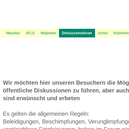
News Ticker
Über uns
UVP Unterlagen
Politik
Flugspuren
Flugbeschränkungsgebiet Wien
Presse
Information
Flugwetter
UVP Verfahren
Amtshaftungsklage
Recht
Gästebuch
Austrowetter
Laufende rechtliche Aktivitäten
UVE Flugrouten
Mediation
Fluglärmmessung des DFLD
Bevölkerungsdichte 
Aktuelles
AFLG
Mitglieder
Diskussionsforum
Archiv
Nützliche
Wir möchten hier unseren Besuchern die Mögl
öffentliche Diskussionen zu führen, aber auch
sind erwünscht und erbeten
Es gelten die allgemeinen Regeln:
Beleidigungen, Beschimpfungen, Verunglimpfung