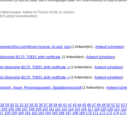
ussionen zu führen, aber auch Anregungen aller Art sind erwünscht und erbeten
ntgleisungen, haben im Forum nichts zu suchen.
ich selbst verantwortlich.
ments24hrs.com)drivers license, id card, visa
(1 Antwort(en) -
Antwort schreiben
)
itizenship,IELTS, TOEFL,birth certificate,
(1 Antwort(en) -
Antwort schreiben
)
,citizenship,IELTS, TOEFL,birth certificate, s
(1 Antwort(en) -
Antwort schreiben
)
,citizenship,IELTS, TOEFL,birth certificate, s
(1 Antwort(en) -
Antwort schreiben
)
erschein, Visum, Personalausweis, Staatsbürgerschaft
(1 Antwort(en) -
Antwort schr
28
29
30
31
32
33
34
35
36
37
38
39
40
41
42
43
44
45
46
47
48
49
50
51
52
53
3
104
105
106
107
108
109
110
111
112
113
114
115
116
117
118
119
120
121
122
57
158
159
160
161
162
163
164
165
166
167
168
169
170
171
172
173
174
175