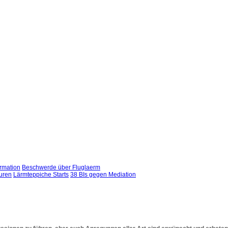
rmation
Beschwerde über Fluglaerm
uren
Lärmteppiche Starts
38 BIs gegen Mediation