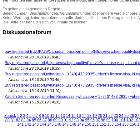
Wir möchten hier unseren Besuchern die Möglichkeit geben, öffentliche Disk
Es gelten die allgemeinen Regeln:
Beleidigungen, Beschimpfungen, Verunglimpfungen oder andere vergleichbare E
Keine Werbung, keine verbotenen Inhalte. Jeder ist für seinen Beitrag ausschließl
Die Betreiber behalten sich vor, Inhalte zu löschen.
Diskussionsforum
buy registered EU/UK/US/Canadian passport online(https://www.highqualitydocu
(wilsonclive 28.10.2019 18:40)
Buy registered passport,(https://www.highqualityd) driver’s license,visa, id card,c
(wilsonclive 28.10.2019 18:39)
Buy registered passport,(whatsapp+1(240) 473 2935) driver’s license,visa, id card
(wilsonclive 18.10.2019 03:46)
Buy registered passport,(whatsapp+1(240) 473 2935) driver’s license,visa, id card
(wilsonclive 18.10.2019 03:10)
Kaufen Sie einen registrierten Reisepass, (whatsapp + 1 (240) 473 2935) Führ
(wilsonclive 15.10.2019 14:26)
Zurück
1
2
3
4
5
6
7
8
9
10
11
12
13
14
15
16
17
18
19
20
21
22
23
24
25
26
27
80
81
82
83
84
85
86
87
88
89
90
91
92
93
94
95
96
97
98
99
100
101
102
10
141
142
143
144
145
146
147
148
149
150
151
152
153
154
155
156
1