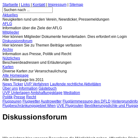
Startseite
|
Links
|
Kontakt
|
Impressum
|
Sitemap
Aktuelles
Neuigkeiten rund um den Verein, Newsticker, Pressemeldungen
AFLG
Information über die Ziele der AFLG
Mitglieder
Hier können Mitglieder Dokumente herunterladen. Dies erfordert ein Login
Diskussionsforum
Hier können Sie zu Themen Beiträge verfassen
Archiv
Information aus Presse, Politik und Recht
Nützliches
Beschwerdeadressen und Erläuterungen
Karten
Diverse Karten zur Veranschaulichung
Alte Homepage
Alte Homepage bis 2011
News Ticker
UVP Verfahren
Laufende rechtliche Aktivitäten
Über uns
Information
Gästebuch
UVP Unterlagen
Amtshaftungsklage
Mediation
Politik
Presse
Recht
Flugspuren
Flugwetter
Austrowetter
Fluglärmmessung des DFLD
Hintergrundinfo
Flugbeschränkungsgebiet Wien
UVE Flugrouten
Bevölkerungsdichte und Flugsp
Diskussionsforum