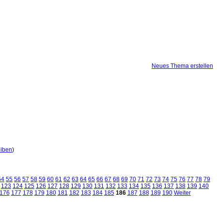
Neues Thema erstellen
eiben
)
54
55
56
57
58
59
60
61
62
63
64
65
66
67
68
69
70
71
72
73
74
75
76
77
78
79
123
124
125
126
127
128
129
130
131
132
133
134
135
136
137
138
139
140
176
177
178
179
180
181
182
183
184
185
186
187
188
189
190
Weiter