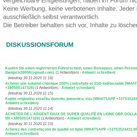
vergleichbare Entgleisungen, haben im Forum ni
Keine Werbung, keine verbotenen Inhalte. Jeder i
ausschließlich selbst verantwortlich.
Die Betreiber behalten sich vor, Inhalte zu lösche
DISKUSSIONSFORUM
Kaufen Sie einen registrierten Führerschein, einen Reisepass, einen Perso
(benjack20008@gmail.com).
(1 Antwort(en) -
Antwort schreiben
)
(kitodray 30.11.2020 11:18)
Acheter une solution chimique 100% contrefaite et SSD indétectable (W
+380505147326)
(1 Antwort(en) -
Antwort schreiben
)
(kitodray 30.11.2020 11:15)
Kupite originalnu vozačku dozvolu, putovnicu, vizu (WHATSAPP +3375352
Antwort schreiben
)
(kitodray 30.11.2020 11:14)
ACHETER DE L'ARGENT FAUX DE SUPER QUALITÉ EN LIGNE GBP, DOLL
0R +380505147326)
(1 Antwort(en) -
Antwort schreiben
)
(kitodray 30.11.2020 11:10)
Achetez des contrefaçons de qualité en ligne (WHATSAPP +33753524411 
Antwort schreiben
)