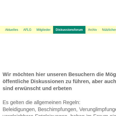
News Ticker
Über uns
UVP Unterlagen
Politik
Flugspuren
Flugbeschränkungsgebiet Wien
Presse
Information
Flugwetter
UVP Verfahren
Amtshaftungsklage
Recht
Gästebuch
Austrowetter
Laufende rechtliche Aktivitäten
UVE Flugrouten
Mediation
Fluglärmmessung des DFLD
Bevölkerungsdichte 
Aktuelles
AFLG
Mitglieder
Diskussionsforum
Archiv
Nützliche
Wir möchten hier unseren Besuchern die Mögl
öffentliche Diskussionen zu führen, aber auch
sind erwünscht und erbeten
Es gelten die allgemeinen Regeln:
Beleidigungen, Beschimpfungen, Verunglimpfung