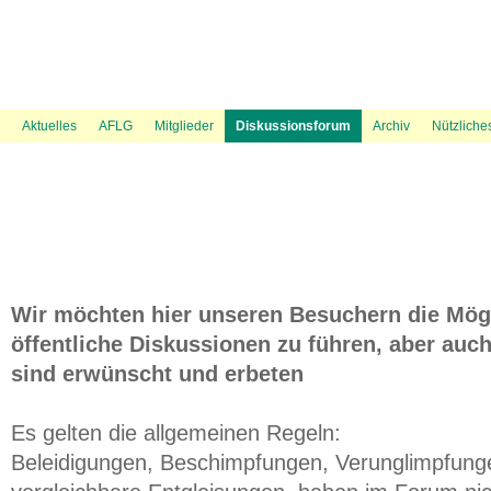
News Ticker
Über uns
UVP Unterlagen
Politik
Flugspuren
Flugbeschränkungsgebiet Wien
Presse
Information
Flugwetter
UVP Verfahren
Amtshaftungsklage
Recht
Gästebuch
Austrowetter
Laufende rechtliche Aktivitäten
UVE Flugrouten
Mediation
Fluglärmmessung des DFLD
Bevölkerungsdichte 
Aktuelles
AFLG
Mitglieder
Diskussionsforum
Archiv
Nützliche
Wir möchten hier unseren Besuchern die Mögl
öffentliche Diskussionen zu führen, aber auch
sind erwünscht und erbeten
Es gelten die allgemeinen Regeln:
Beleidigungen, Beschimpfungen, Verunglimpfung