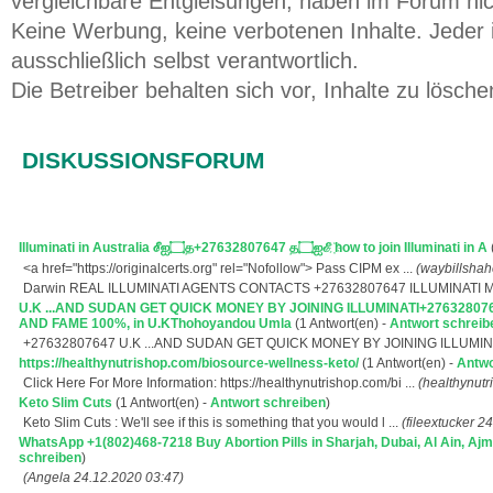
vergleichbare Entgleisungen, haben im Forum ni
Keine Werbung, keine verbotenen Inhalte. Jeder i
ausschließlich selbst verantwortlich.
Die Betreiber behalten sich vor, Inhalte zu lösche
DISKUSSIONSFORUM
Illuminati in Australia ℰஐ۝த+27632807647 த۝ஐℰ ҉how to join Illuminati in A
<a href="https://originalcerts.org" rel="Nofollow"> Pass CIPM ex ...
(waybillsha
Darwin REAL ILLUMINATI AGENTS CONTACTS +27632807647 ILLUMINATI M 
U.K ...AND SUDAN GET QUICK MONEY BY JOINING ILLUMINATI+276328
AND FAME 100%, in U.KThohoyandou Umla
(1 Antwort(en) -
Antwort schreib
+27632807647 U.K ...AND SUDAN GET QUICK MONEY BY JOINING ILLUMIN 
https://healthynutrishop.com/biosource-wellness-keto/
(1 Antwort(en) -
Antwo
Click Here For More Information: https://healthynutrishop.com/bi ...
(healthynutr
Keto Slim Cuts
(1 Antwort(en) -
Antwort schreiben
)
Keto Slim Cuts : We'll see if this is something that you would l ...
(fileextucker 2
WhatsApp +1(802)468-7218 Buy Abortion Pills in Sharjah, Dubai, Al Ain, Ajm
schreiben
)
(Angela 24.12.2020 03:47)