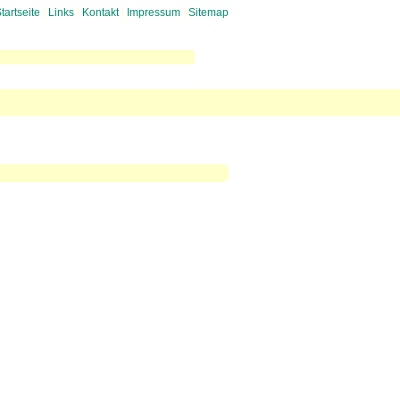
tartseite
|
Links
|
Kontakt
|
Impressum
|
Sitemap
uglaerm
 gegen Mediation