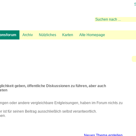
S
 rechtliche Aktivitäten
ugrouten
Mediation
Fluglärmmessung des DFLD
Bevölkerungsdichte und Flugspuren
Hintergrundinformation
Lärmteppiche Starts
Beschwerde über Fl
38 BIs
ionsforum
Archiv
Nützliches
Karten
Alte Homepage
ichkeit geben, öffentliche Diskussionen zu führen, aber auch
beten
ngen oder andere vergleichbare Entgleisungen, haben im Forum nichts zu
ist für seinen Beitrag ausschließlich selbst verantwortlich.
hen.
Neues Thema erstellen