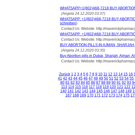
WHATSAPP+1(802)468-7218 BUY ABORTION P
(Angela 24.12.2020 03:37)
WHATSAPP: +1(802)468-7218 BUY ABORTIO
schreiben
)
Contact Us: Website: http://maverickpharma
WHATSAPP: +1(802)468-7218 BUY ABORTION
Contact Us: Website: http://maverickpharma
BUY ABORTION PILLS IN AJMAN, SHARJAH,
(Angela 24.12.2020 03:35)
Buy Abortion pills in Dubai, Sharjah, Ajman
Contact Us: Website: http://maverickpharmacy
Zurück
1
2
3
4
5
6
7
8
9
10
11
12
13
14
15
16
41
42
43
44
45
46
47
48
49
50
51
52
53
54
55
80
81
82
83
84
85
86
87
88
89
90
91
92
93
9
113
114
115
116
117
118
119
120
121
122
1
140
141
142
143
144
145
146
147
148
149
1
167
168
169
170
171
172
173
174
175
17