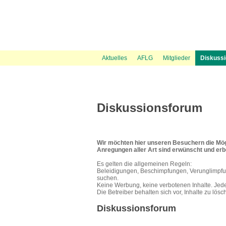
News Ticker
Über uns
UVP Unterlagen
Politik
Flugspuren
Flugbeschränkungsgebiet Wien
Presse
Information
Flugwetter
UVP Verfahren
Amtshaftungsklage
Recht
Gästebuch
Austrowetter
Laufende
UVE Fl
Aktuelles
AFLG
Mitglieder
Diskuss
Diskussionsforum
Wir möchten hier unseren Besuchern die Mögl
Anregungen aller Art sind erwünscht und er
Es gelten die allgemeinen Regeln:
Beleidigungen, Beschimpfungen, Verunglimpfu
suchen.
Keine Werbung, keine verbotenen Inhalte. Jeder 
Die Betreiber behalten sich vor, Inhalte zu lösc
Diskussionsforum