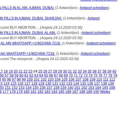
ILLS IN AL AIN, AJMAN, DUBAI.
(1 Antwort(en) -
Antwort schreiben
)
N PILLS IN AJMAN, DUBAI, SHARJAH.
(1 Antwort(en) -
Antwort
cy.com/ BUY ABORTION ...
(Angela 24.12.2020 03:36)
 PILLS IN AJMAN, DUBAI, AL AIN.
(1 Antwort(en) -
Antwort schreiben
)
cy.com/ BUY ABORTION ...
(Angela 24.12.2020 03:36)
 AL AIN WHATSAPP:+1(802)468-7218.
(1 Antwort(en) -
Antwort schreiben
)
, Al Ain WHATSAPP:+1(802)468-7218.
(1 Antwort(en) -
Antwort schreiben
)
.com/ The misoprost ...
(Angela 24.12.2020 03:34)
17
18
19
20
21
22
23
24
25
26
27
28
29
30
31
32
33
34
35
36
37
38
39
40
56
57
58
59
60
61
62
63
64
65
66
67
68
69
70
71
72
73
74
75
76
77
78
79
4
95
96
97
98
99
100
101
102
103
104
105
106
107
108
109
110
111
112
23
124
125
126
127
128
129
130
131
132
133
134
135
136
137
138
139
50
151
152
153
154
155
156
157
158
159
160
161
162
163
164
165
166
6
177
178
179
180
181
182
183
184
185
186
187
188
189
190
Weiter