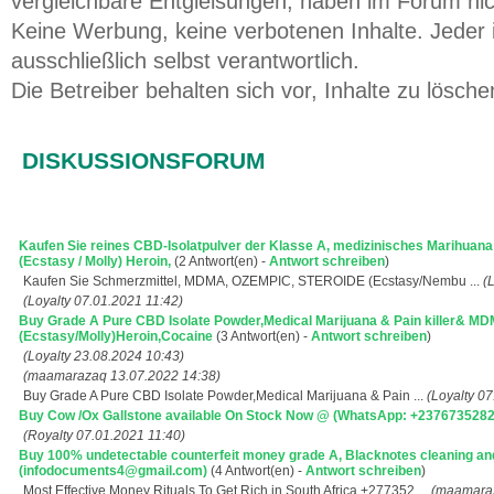
vergleichbare Entgleisungen, haben im Forum ni
Keine Werbung, keine verbotenen Inhalte. Jeder i
ausschließlich selbst verantwortlich.
Die Betreiber behalten sich vor, Inhalte zu lösche
DISKUSSIONSFORUM
Kaufen Sie reines CBD-Isolatpulver der Klasse A, medizinisches Marihua
(Ecstasy / Molly) Heroin,
(2 Antwort(en) -
Antwort schreiben
)
Kaufen Sie Schmerzmittel, MDMA, OZEMPIC, STEROIDE (Ecstasy/Nembu ...
(
(Loyalty 07.01.2021 11:42)
Buy Grade A Pure CBD Isolate Powder,Medical Marijuana & Pain killer& M
(Ecstasy/Molly)Heroin,Cocaine
(3 Antwort(en) -
Antwort schreiben
)
(Loyalty 23.08.2024 10:43)
(maamarazaq 13.07.2022 14:38)
Buy Grade A Pure CBD Isolate Powder,Medical Marijuana & Pain ...
(Loyalty 0
Buy Cow /Ox Gallstone available On Stock Now @ (WhatsApp: +237673528
(Royalty 07.01.2021 11:40)
Buy 100% undetectable counterfeit money grade A, Blacknotes cleaning a
(infodocuments4@gmail.com)
(4 Antwort(en) -
Antwort schreiben
)
Most Effective Money Rituals To Get Rich in South Africa +277352 ...
(maamaraz