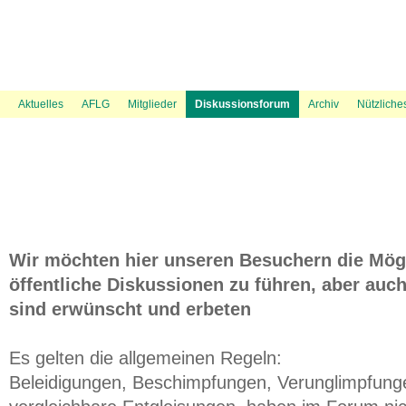
News Ticker
Über uns
UVP Unterlagen
Politik
Flugspuren
Flugbeschränkungsgebiet Wien
Presse
Information
Flugwetter
UVP Verfahren
Amtshaftungsklage
Recht
Gästebuch
Austrowetter
Laufende rechtliche Aktivitäten
UVE Flugrouten
Mediation
Fluglärmmessung des DFLD
Bevölkerungsdichte 
Aktuelles
AFLG
Mitglieder
Diskussionsforum
Archiv
Nützliche
Wir möchten hier unseren Besuchern die Mögl
öffentliche Diskussionen zu führen, aber auch
sind erwünscht und erbeten
Es gelten die allgemeinen Regeln:
Beleidigungen, Beschimpfungen, Verunglimpfung