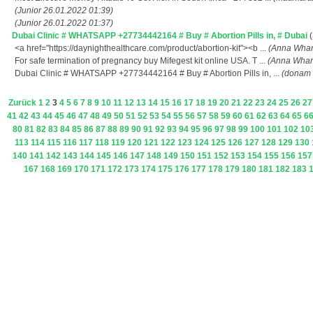
(Junior 26.01.2022 01:39)
(Junior 26.01.2022 01:37)
Dubai Clinic # WHATSAPP +27734442164 # Buy # Abortion Pills in, # Dubai
(
<a href="https://daynighthealthcare.com/product/abortion-kit"><b ...
(Anna Whar
For safe termination of pregnancy buy Mifegest kit online USA. T ...
(Anna Whar
Dubai Clinic # WHATSAPP +27734442164 # Buy # Abortion Pills in, ...
(donam 
Zurück
1
2
3
4
5
6
7
8
9
10
11
12
13
14
15
16
17
18
19
20
21
22
23
24
25
26
27
41
42
43
44
45
46
47
48
49
50
51
52
53
54
55
56
57
58
59
60
61
62
63
64
65
6
80
81
82
83
84
85
86
87
88
89
90
91
92
93
94
95
96
97
98
99
100
101
102
10
113
114
115
116
117
118
119
120
121
122
123
124
125
126
127
128
129
130
140
141
142
143
144
145
146
147
148
149
150
151
152
153
154
155
156
157
167
168
169
170
171
172
173
174
175
176
177
178
179
180
181
182
183