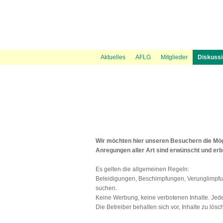
News Ticker
Über uns
UVP Unterlagen
Politik
Flugspuren
Flugbeschränkungsgebiet Wien
Presse
Information
Flugwetter
UVP Verfahren
Amtshaftungsklage
Recht
Gästebuch
Austrowetter
Laufende
UVE Fl
Aktuelles
AFLG
Mitglieder
Diskuss
Wir möchten hier unseren Besuchern die Mögl
Anregungen aller Art sind erwünscht und er
Es gelten die allgemeinen Regeln:
Beleidigungen, Beschimpfungen, Verunglimpfu
suchen.
Keine Werbung, keine verbotenen Inhalte. Jeder 
Die Betreiber behalten sich vor, Inhalte zu lösc