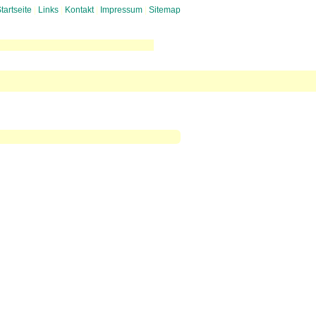
tartseite
|
Links
|
Kontakt
|
Impressum
|
Sitemap
uglaerm
 gegen Mediation