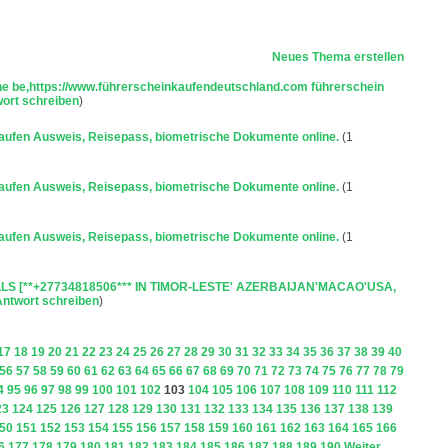
Neues Thema erstellen
ne be,https://www.führerscheinkaufendeutschland.com führerschein
ort schreiben
)
ufen Ausweis, Reisepass, biometrische Dokumente online.
(1
ufen Ausweis, Reisepass, biometrische Dokumente online.
(1
ufen Ausweis, Reisepass, biometrische Dokumente online.
(1
SPELLS [**+27734818506*** IN TIMOR-LESTE' AZERBAIJAN'MACAO'USA,
Antwort schreiben
)
17
18
19
20
21
22
23
24
25
26
27
28
29
30
31
32
33
34
35
36
37
38
39
40
56
57
58
59
60
61
62
63
64
65
66
67
68
69
70
71
72
73
74
75
76
77
78
79
4
95
96
97
98
99
100
101
102
103
104
105
106
107
108
109
110
111
112
23
124
125
126
127
128
129
130
131
132
133
134
135
136
137
138
139
50
151
152
153
154
155
156
157
158
159
160
161
162
163
164
165
166
6
177
178
179
180
181
182
183
184
185
186
187
188
189
190
Weiter