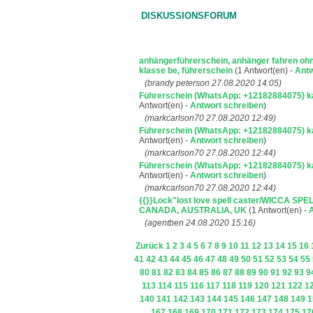
DISKUSSIONSFORUM
anhängerführerschein, anhänger fahren oh
klasse be, führerschein
(1 Antwort(en) -
Antw
(brandy peterson 27.08.2020 14:05)
Führerschein (WhatsApp: +12182884075) ka
Antwort(en) -
Antwort schreiben
)
(markcarlson70 27.08.2020 12:49)
Führerschein (WhatsApp: +12182884075) ka
Antwort(en) -
Antwort schreiben
)
(markcarlson70 27.08.2020 12:44)
Führerschein (WhatsApp: +12182884075) ka
Antwort(en) -
Antwort schreiben
)
(markcarlson70 27.08.2020 12:44)
{{}}Lock"lost love spell caster/WICCA 
CANADA, AUSTRALIA, UK
(1 Antwort(en) -
(agentben 24.08.2020 15:16)
Zurück
1
2
3
4
5
6
7
8
9
10
11
12
13
14
15
16
41
42
43
44
45
46
47
48
49
50
51
52
53
54
55
80
81
82
83
84
85
86
87
88
89
90
91
92
93
9
113
114
115
116
117
118
119
120
121
122
1
140
141
142
143
144
145
146
147
148
149
1
167
168
169
170
171
172
173
174
175
17