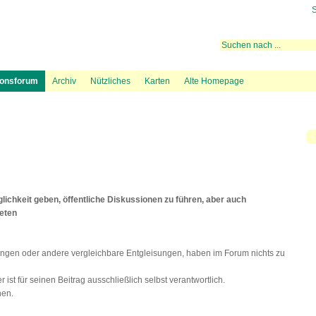
S
 rechtliche Aktivitäten
ugrouten
Mediation
Fluglärmmessung des DFLD
Bevölkerungsdichte und Flugspuren
Hintergrundinformation
Lärmteppiche Starts
Beschwerde über Fl
38 BIs
ionsforum
Archiv
Nützliches
Karten
Alte Homepage
ichkeit geben, öffentliche Diskussionen zu führen, aber auch
beten
ngen oder andere vergleichbare Entgleisungen, haben im Forum nichts zu
ist für seinen Beitrag ausschließlich selbst verantwortlich.
hen.