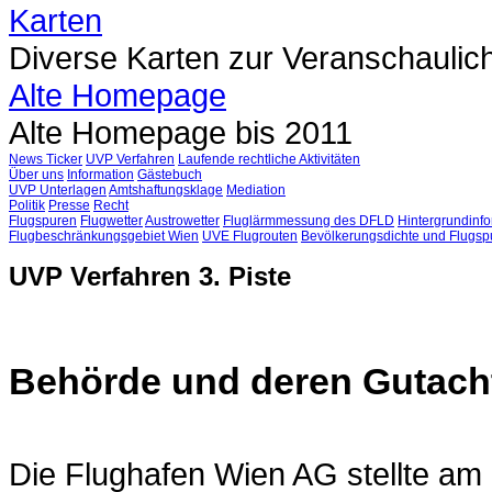
Karten
Diverse Karten zur Veranschaulic
Alte Homepage
Alte Homepage bis 2011
News Ticker
UVP Verfahren
Laufende rechtliche Aktivitäten
Über uns
Information
Gästebuch
UVP Unterlagen
Amtshaftungsklage
Mediation
Politik
Presse
Recht
Flugspuren
Flugwetter
Austrowetter
Fluglärmmessung des DFLD
Hintergrundinfo
Flugbeschränkungsgebiet Wien
UVE Flugrouten
Bevölkerungsdichte und Flugsp
UVP Verfahren 3. Piste
Behörde und deren Gutach
Die Flughafen Wien AG stellte am