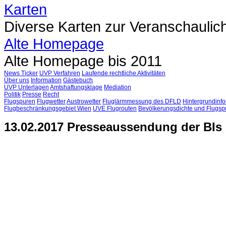
Karten
Diverse Karten zur Veranschaulic
Alte Homepage
Alte Homepage bis 2011
News Ticker
UVP Verfahren
Laufende rechtliche Aktivitäten
Über uns
Information
Gästebuch
UVP Unterlagen
Amtshaftungsklage
Mediation
Politik
Presse
Recht
Flugspuren
Flugwetter
Austrowetter
Fluglärmmessung des DFLD
Hintergrundinfo
Flugbeschränkungsgebiet Wien
UVE Flugrouten
Bevölkerungsdichte und Flugsp
13.02.2017 Presseaussendung der BIs